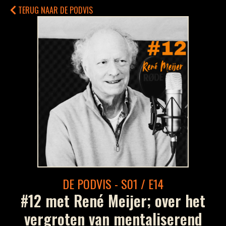
TERUG NAAR DE PODVIS
DE PODVIS - S01 / E14
#12 met René Meijer; over het
vergroten van mentaliserend