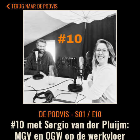
TERUG NAAR DE PODVIS
DE PODVIS - S01 / E10
#10 met Sergio van der Pluijm:
MGV en OGW op de werkvloer